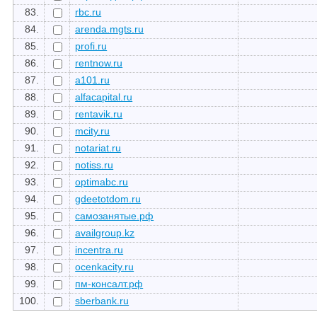
83.
rbc.ru
84.
arenda.mgts.ru
85.
profi.ru
86.
rentnow.ru
87.
a101.ru
88.
alfacapital.ru
89.
rentavik.ru
90.
mcity.ru
91.
notariat.ru
92.
notiss.ru
93.
optimabc.ru
94.
gdeetotdom.ru
95.
самозанятые.рф
96.
availgroup.kz
97.
incentra.ru
98.
ocenkacity.ru
99.
пм-консалт.рф
100.
sberbank.ru