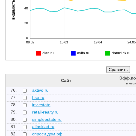
видимость, %
40
20
0
08.02
15.03
19.04
24.05
cian.ru
avito.ru
domclick.ru
Эфф.по
Сайт
в мес
76.
aktivo.ru
77.
hse.ru
78.
inv.estate
79.
retail-realty.ru
80.
simpleestate.ru
81.
alfasklad.ru
82.
спроси.дом.рф