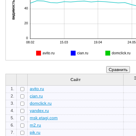
видимость, %
40
20
0
08.02
15.03
19.04
24.05
avito.ru
cian.ru
domclick.ru
Сайт
1.
avito.ru
2.
cian.ru
3.
domclick.ru
4.
yandex.ru
5.
msk.etagi.com
6.
m2.ru
7.
pik.ru