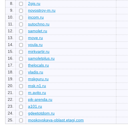
8.
2gis.ru
9.
novostroy-m.ru
10.
incom.ru
11.
sutochno.ru
12.
samolet.ru
13.
move.ru
14.
youla.ru
15.
mirkvartir.ru
16.
samoletplus.ru
17.
thelocals.ru
18.
vladis.ru
19.
mskguru.ru
20.
msk.n1.ru
21.
m.avito.ru
22.
pik-arenda.ru
23.
a101.ru
24.
gdeetotdom.ru
25.
moskovskaya-oblast.etagi.com